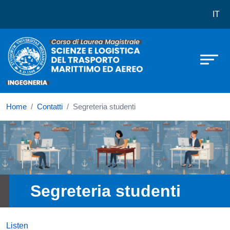
Corso di laurea in Scienze e logist
Skip to main content
IT
Home
Contatti
Segreteria studenti
Immagine
Segreteria studenti
Listen