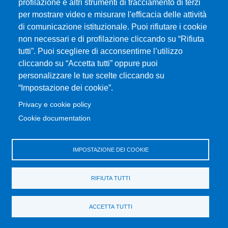
profilazione e altri strumenti di tracciamento di terzi
per mostrare video e misurare l'efficacia delle attività
Università degli Studi di Messina
di comunicazione istituzionale. Puoi rifiutare i cookie
Piazza Pugliatti, 1 - 98122 Messina
non necessari e di profilazione cliccando su “Rifiuta
Cod. Fiscale 80004070837
tutti”. Puoi scegliere di acconsentirne l’utilizzo
P.IVA 00724160833
cliccando su “Accetta tutti” oppure puoi
Centralino: 090 676 1
personalizzare le tue scelte cliccando su
MENÙ SOCIAL
“Impostazione dei cookie”.
Privacy e cookie policy
MENÙ FOOTER 1
Cookie documentation
Accessibility statement
Privacy and cookie policy
Sitemap
IMPOSTAZIONE DEI COOKIE
MENÙ FOOTER 2
RIFIUTA TUTTI
Transparent administration
Change your mind on cookies
ACCETTA TUTTI