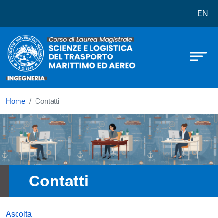
Corso di laurea in Scienze e logist
Salta al contenuto principale
EN
Home
Contatti
Immagine
Contatti
Ascolta