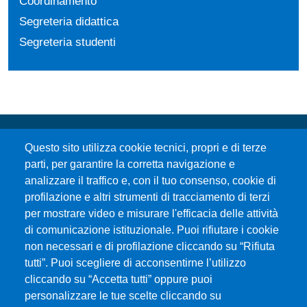
Coordinamento
Segreteria didattica
Segreteria studenti
Questo sito utilizza cookie tecnici, propri e di terze
parti, per garantire la corretta navigazione e
analizzare il traffico e, con il tuo consenso, cookie di
profilazione e altri strumenti di tracciamento di terzi
per mostrare video e misurare l'efficacia delle attività
Università degli Studi di Messina
di comunicazione istituzionale. Puoi rifiutare i cookie
Piazza Pugliatti, 1 - 98122 Messina
non necessari e di profilazione cliccando su “Rifiuta
Cod. Fiscale 80004070837
tutti”. Puoi scegliere di acconsentirne l’utilizzo
P.IVA 00724160833
cliccando su “Accetta tutti” oppure puoi
Centralino: 090 676 1
personalizzare le tue scelte cliccando su