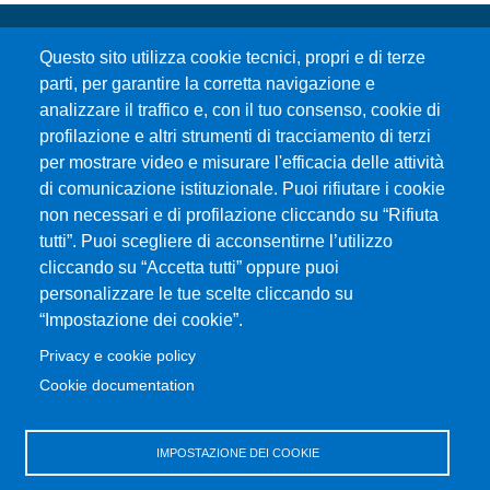
Questo sito utilizza cookie tecnici, propri e di terze
parti, per garantire la corretta navigazione e
analizzare il traffico e, con il tuo consenso, cookie di
profilazione e altri strumenti di tracciamento di terzi
per mostrare video e misurare l'efficacia delle attività
Università degli Studi di Messina
di comunicazione istituzionale. Puoi rifiutare i cookie
Piazza Pugliatti, 1 - 98122 Messina
non necessari e di profilazione cliccando su “Rifiuta
Cod. Fiscale 80004070837
tutti”. Puoi scegliere di acconsentirne l’utilizzo
P.IVA 00724160833
cliccando su “Accetta tutti” oppure puoi
Centralino: 090 676 1
personalizzare le tue scelte cliccando su
MENÙ SOCIAL
“Impostazione dei cookie”.
Privacy e cookie policy
MENÙ FOOTER 1
Cookie documentation
Accessibilità
Mappa del sito
Privacy e cookie policy
IMPOSTAZIONE DEI COOKIE